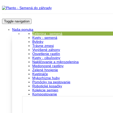
Toggle navigation
Naša ponuka
Zelenina - semená
Kvety - semená
Bylinky
Trávne zmesi
Vyvýšené záhony
Osvetlenie rastlín
Kvety - cibuľoviny
Nakličovanie a mikrozelenina
Medonosné rastliny
Zelené hnojenie
Kvetináče
Mykorhízne huby
Pomôcky na pestovanie
Robotické kosačky
Kolekcie semien
Kompostovanie