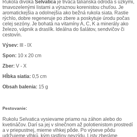
Rukola divoká
Selvatica
je trváca talianska odroda s úzkymi,
tmavozelenými listami a výraznou korenistou chuťou. Je
aromatickejšia a odolnejšia ako bežná rukola siata. Rastie
rýchlo, dobre regeneruje po zbere a poskytuje úrodu počas
celej sezóny. Je bohatá na vitamíny A, C, K a minerály ako
železo, vápnik a draslík. Ideálna do šalátov, sendvičov či
cestovín.
Výsev:
III - IX
Spon:
10 x 20 cm
Zber:
V - X
Hĺbka siatia:
0,5 cm
Obsah balenia:
15 g
Pestovanie:
Rukolu Selvatica vysievame priamo na záhon alebo do
kvetináčov. Darí sa jej v slnečnom až polotienistom prostredí
a v priepustnej, mierne vlhkej pôde. Po výseve pôdu
udržujeme vlhkú, kým rastliny nevzídu. Listy zberáme