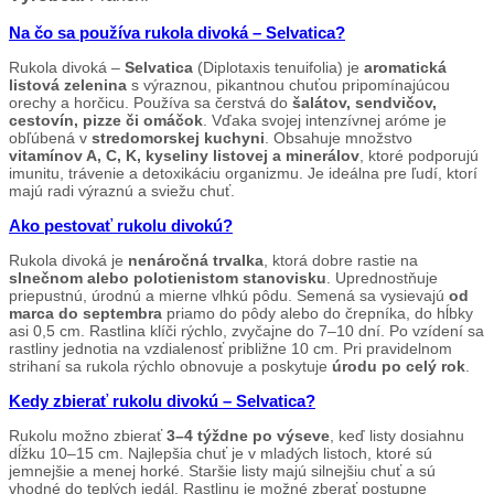
Na čo sa používa rukola divoká – Selvatica?
Rukola divoká –
Selvatica
(Diplotaxis tenuifolia) je
aromatická
listová zelenina
s výraznou, pikantnou chuťou pripomínajúcou
orechy a horčicu. Používa sa čerstvá do
šalátov, sendvičov,
cestovín, pizze či omáčok
. Vďaka svojej intenzívnej aróme je
obľúbená v
stredomorskej kuchyni
. Obsahuje množstvo
vitamínov A, C, K, kyseliny listovej a minerálov
, ktoré podporujú
imunitu, trávenie a detoxikáciu organizmu. Je ideálna pre ľudí, ktorí
majú radi výraznú a sviežu chuť.
Ako pestovať rukolu divokú?
Rukola divoká je
nenáročná trvalka
, ktorá dobre rastie na
slnečnom alebo polotienistom stanovisku
. Uprednostňuje
priepustnú, úrodnú a mierne vlhkú pôdu. Semená sa vysievajú
od
marca do septembra
priamo do pôdy alebo do črepníka, do hĺbky
asi 0,5 cm. Rastlina klíči rýchlo, zvyčajne do 7–10 dní. Po vzídení sa
rastliny jednotia na vzdialenosť približne 10 cm. Pri pravidelnom
strihaní sa rukola rýchlo obnovuje a poskytuje
úrodu po celý rok
.
Kedy zbierať rukolu divokú – Selvatica?
Rukolu možno zbierať
3–4 týždne po výseve
, keď listy dosiahnu
dĺžku 10–15 cm. Najlepšia chuť je v mladých listoch, ktoré sú
jemnejšie a menej horké. Staršie listy majú silnejšiu chuť a sú
vhodné do teplých jedál. Rastlinu je možné zberať postupne