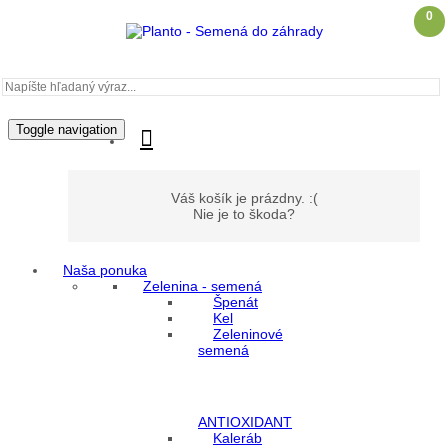
0
Toggle navigation
Váš košík je prázdny. :(
Nie je to škoda?
Naša ponuka
Zelenina - semená
Môj účet
Špenát
Kel
Zeleninové
Prihlásenie
semená
Registrácia
ANTIOXIDANT
Kaleráb