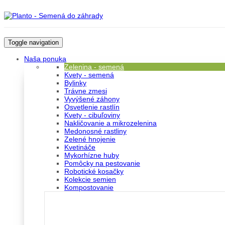
Toggle navigation
Naša ponuka
Zelenina - semená
Kvety - semená
Bylinky
Trávne zmesi
Vyvýšené záhony
Osvetlenie rastlín
Kvety - cibuľoviny
Nakličovanie a mikrozelenina
Medonosné rastliny
Zelené hnojenie
Kvetináče
Mykorhízne huby
Pomôcky na pestovanie
Robotické kosačky
Kolekcie semien
Kompostovanie